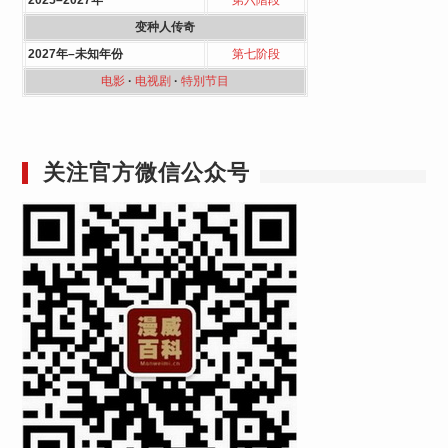
2025–2027年
第六階段
变种人传奇
2027年–未知年份
第七阶段
电影
·
电视剧
·
特別节目
关注官方微信公众号