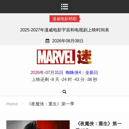
漫威电影档期
2025-2027年漫威电影宇宙和电视剧上映时间表
2026年08月08日
Skip
to
content
2
0
2
6
年
-
07
月
31
日
蜘蛛侠4：全新日
上映还剩
-8 天
-24 时
-43 分
-39 秒
Home
《夜魔侠：重生》第一季
《夜魔侠：重生》第一