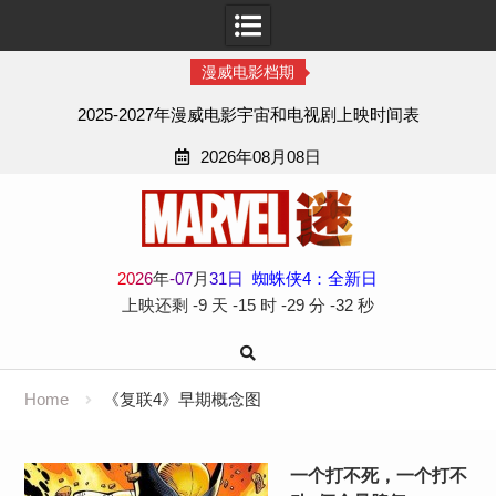
漫威电影档期
2025-2027年漫威电影宇宙和电视剧上映时间表
2026年08月08日
Skip
to
content
2
0
2
6
年
-
07
月
31
日
蜘蛛侠4：全新日
上映还剩
-9 天
-15 时
-29 分
-32 秒
Home
《复联4》早期概念图
一个打不死，一个打不