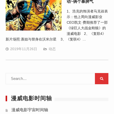
动~俩个暴脾气
1、浩克的饰演者马克叔表
示：他上周向漫威影业
CEO凯文·费期推荐了一部
《绿巨人大战金刚狼》的
漫威电影 2、《复联4》
新片场照:寡姐与替身在沃米尔星 ​​​​ 3、《复联4》…
2019年11月26日
动态
Search
for:
漫威电影时间轴
漫威电影宇宙时间轴